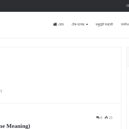
H
হোম
টেক নলেজ
ডকুমেন্ট ফরমেট
সফটওয়
)।
0
23
 Name Meaning)