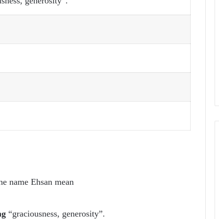
sness, generosity”.
the name Ehsan mean
ng
“graciousness, generosity”.