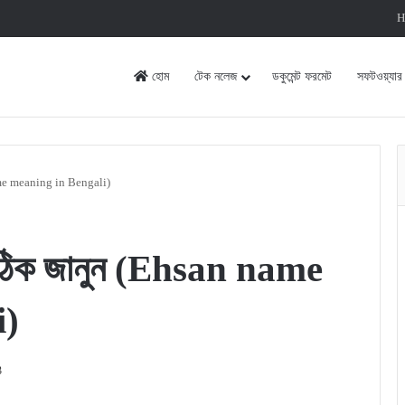
H
হোম
টেক নলেজ
ডকুমেন্ট ফরমেট
সফটওয়্যার
name meaning in Bengali)
 সঠিক জানুন (Ehsan name
i)
3
rint