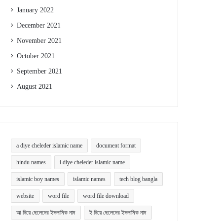
January 2022
December 2021
November 2021
October 2021
September 2021
August 2021
a diye cheleder islamic name
document format
hindu names
i diye cheleder islamic name
islamic boy names
islamic names
tech blog bangla
website
word file
word file download
আ দিয়ে ছেলেদের ইসলামিক নাম
ই দিয়ে ছেলেদের ইসলামিক নাম