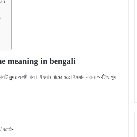
ali
s
ame meaning in bengali
ামটি সুন্দর একটি নাম। ইহসান নামের মতো ইহসান নামের অর্থটাও খুব
া
হলোঃ-