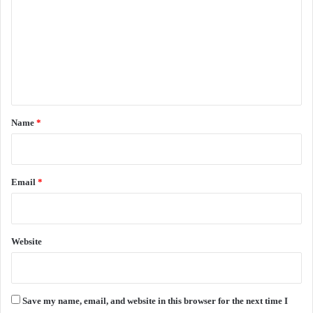
m
m
e
n
t
*
Name
*
Email
*
Website
Save my name, email, and website in this browser for the next time I