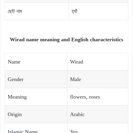
ছোট নাম
হ্যাঁ
Wirad name meaning and English characteristics
Name
Wirad
Gender
Male
Meaning
flowers, roses
Origin
Arabic
Islamic Name
Yes