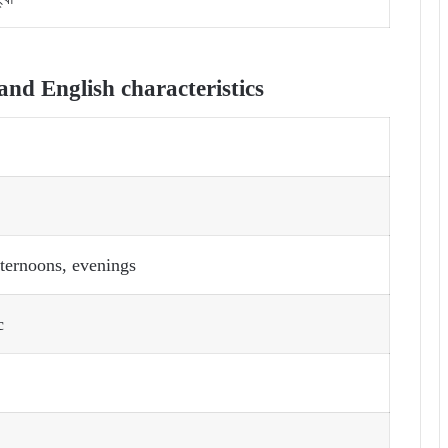
nd English characteristics
fternoons, evenings
c