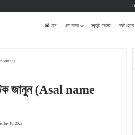
H
হোম
টেক নলেজ
ডকুমেন্ট ফরমেট
সফটওয়্যার
e meaning)
ঠিক জানুন (Asal name
ember 10, 2022
rint