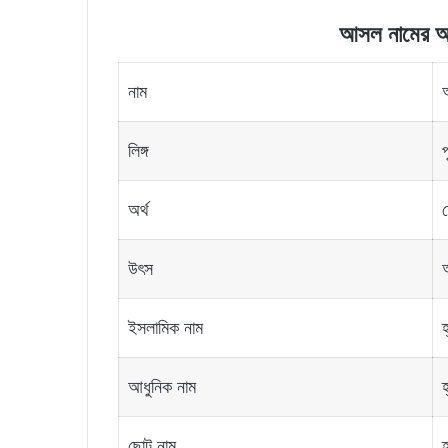
আসল নামের অর্থ
নাম
লিঙ্গ
প
অর্থ
শ
উৎস
ইসলামিক নাম
হ
আধুনিক নাম
হ
ছোট নাম
হ