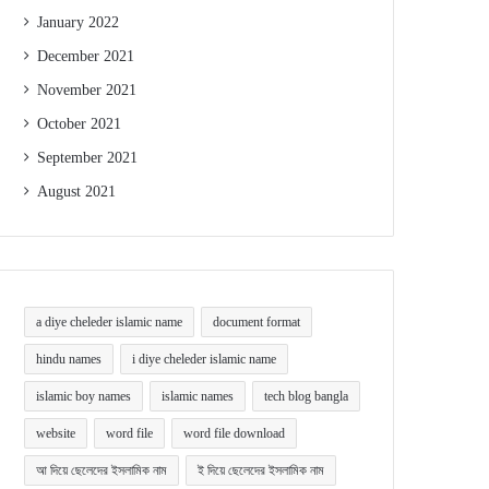
January 2022
December 2021
November 2021
October 2021
September 2021
August 2021
a diye cheleder islamic name
document format
hindu names
i diye cheleder islamic name
islamic boy names
islamic names
tech blog bangla
website
word file
word file download
আ দিয়ে ছেলেদের ইসলামিক নাম
ই দিয়ে ছেলেদের ইসলামিক নাম