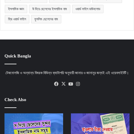
ইসলামিক জ্ঞান
উ দিয়ে ছেলেদের ইসলামিক নাম
ওয়ার্ড ফাইল ডাউনলোড
ফ্রি ওয়ার্ড ফাইল
মুসলিম ছেলেদের নাম
Quick Bangla
টেকনোলজি ও অন্যান্য বিষয়ক বিভিন্ন ক্যাটাগরি অনুযায়ী জানার ও জানানুর জন্যই এই ওয়েবসাইটটি।
Facebook
X
YouTube
Instagram
Check Also