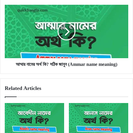
আম্মার
নামের
অর্থ
কি?
সঠিক
জানুন
(Ammar
name
meaning)
আম্মার নামের অর্থ কি? সঠিক জানুন (Ammar name meaning)
Related Articles