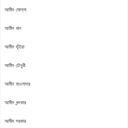
আমীদ মোল্লা
আমীদ খান
আমীদ ভূঁইয়া
আমীদ চৌধুরী
আমীদ হাওলাদার
আমীদ খন্দকার
আমীদ সরকার