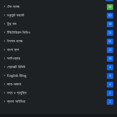
টেক নলেজ
86
ডকুমেন্ট ফরমেট
83
হিন্দু নাম
59
টিউটোরিয়াল ভিডিও
51
ইসলাম নলেজ
61
বাংলা ব্লগ
25
সফটওয়্যার
10
প্রোডাক্ট রিভিউ
4
English Blog
4
জানা-অজানা
4
তথ্য ও প্রযুক্তি
2
ব্যবসা আইডিয়া
2