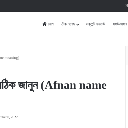
H
হোম
টেক নলেজ
ডকুমেন্ট ফরমেট
সফটওয়্যার
name meaning)
 সঠিক জানুন (Afnan name
mber 6, 2022
rint