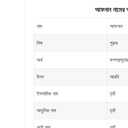
আফনান নামের অর্
নাম
আফনান
লিঙ্গ
পুরুষ
অর্থ
ফলপ্রসূতার 
উৎস
আরবি
ইসলামিক নাম
হ্যাঁ
আধুনিক নাম
হ্যাঁ
ছোট নাম
হ্যাঁ