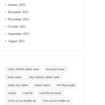
January 2022
December 2021
November 2021
October 2021
September 2021
August 2021
a diye cheleder islamic name
document format
hindu names
i diye cheleder islamic name
islamic boy names
islamic names
tech blog bangla
website
word file
word file download
আ দিয়ে ছেলেদের ইসলামিক নাম
ই দিয়ে ছেলেদের ইসলামিক নাম