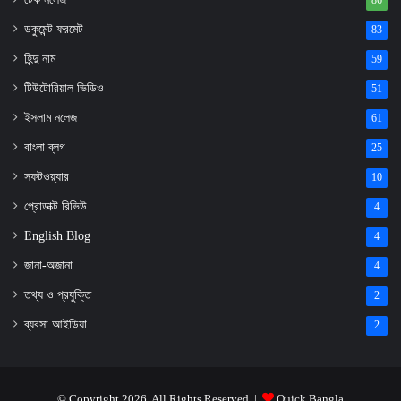
86
ডকুমেন্ট ফরমেট
83
হিন্দু নাম
59
টিউটোরিয়াল ভিডিও
51
ইসলাম নলেজ
61
বাংলা ব্লগ
25
সফটওয়্যার
10
প্রোডাক্ট রিভিউ
4
English Blog
4
জানা-অজানা
4
তথ্য ও প্রযুক্তি
2
ব্যবসা আইডিয়া
2
© Copyright 2026, All Rights Reserved |
Quick Bangla