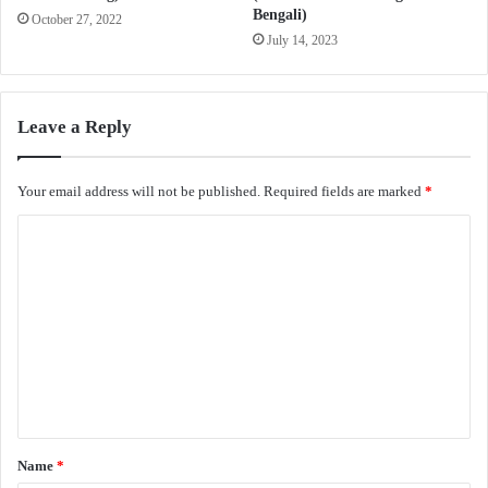
Bengali)
October 27, 2022
July 14, 2023
Leave a Reply
Your email address will not be published.
Required fields are marked
*
C
o
m
m
e
n
t
*
Name
*