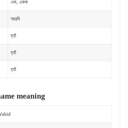
এক, একক
আরবি
হ্যাঁ
হ্যাঁ
হ্যাঁ
name meaning
ahid