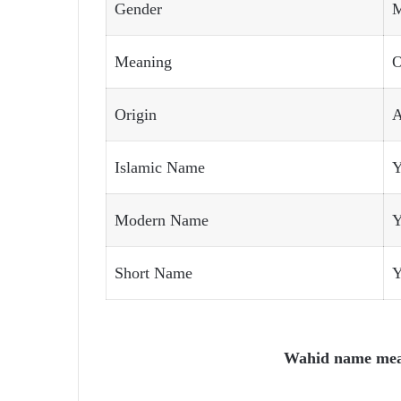
Gender
M
Meaning
O
Origin
A
Islamic Name
Y
Modern Name
Y
Short Name
Y
Wahid name mea