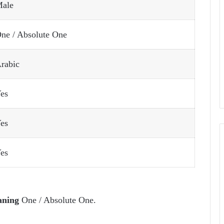
ale
ne / Absolute One
rabic
es
es
es
ning
One / Absolute One.