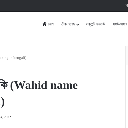
H
হোম
টেক নলেজ
ডকুমেন্ট ফরমেট
সফটওয়্যার
eaning in bengali)
র্থ কি (Wahid name
)
 4, 2022
rint