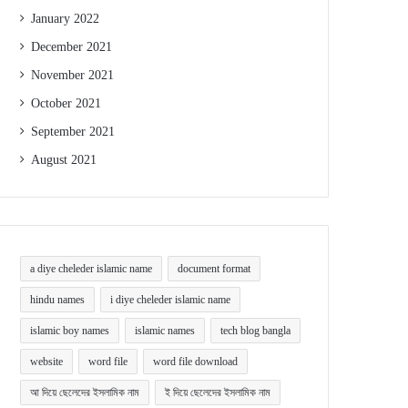
January 2022
December 2021
November 2021
October 2021
September 2021
August 2021
a diye cheleder islamic name
document format
hindu names
i diye cheleder islamic name
islamic boy names
islamic names
tech blog bangla
website
word file
word file download
আ দিয়ে ছেলেদের ইসলামিক নাম
ই দিয়ে ছেলেদের ইসলামিক নাম