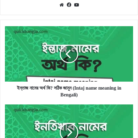
Website
Facebook
YouTube
ইন্তাজ
নামের
অর্থ
কি?
সঠিক
জানুন
(Intaj
name
meaning
in
ইন্তাজ নামের অর্থ কি? সঠিক জানুন (Intaj name meaning in
Bengali)
Bengali)
ইনতিখাব
নামের
অর্থ
কি?
সঠিক