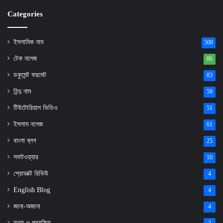
Categories
ইসলামিক নাম
508
টেক নলেজ
86
ডকুমেন্ট ফরমেট
83
হিন্দু নাম
59
টিউটোরিয়াল ভিডিও
51
ইসলাম নলেজ
61
বাংলা ব্লগ
25
সফটওয়্যার
10
প্রোডাক্ট রিভিউ
4
English Blog
4
জানা-অজানা
4
তথ্য ও প্রযুক্তি