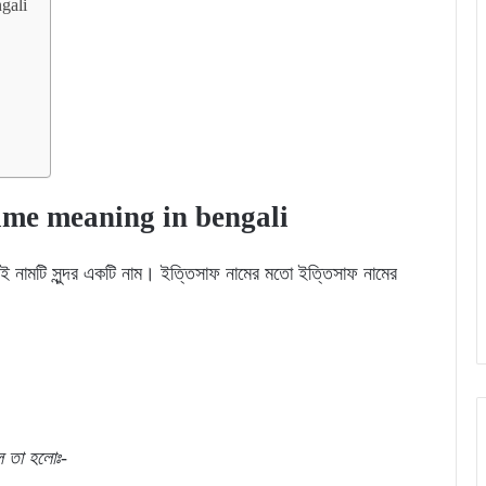
ngali
f name meaning in bengali
ই নামটি সুন্দর একটি নাম। ইত্তিসাফ নামের মতো ইত্তিসাফ নামের
েল
তা
হলোঃ-