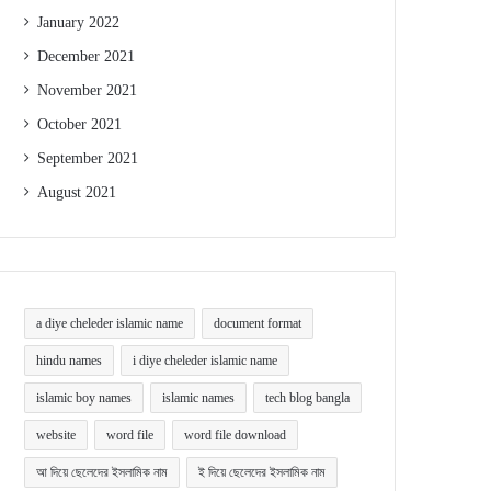
January 2022
December 2021
November 2021
October 2021
September 2021
August 2021
a diye cheleder islamic name
document format
hindu names
i diye cheleder islamic name
islamic boy names
islamic names
tech blog bangla
website
word file
word file download
আ দিয়ে ছেলেদের ইসলামিক নাম
ই দিয়ে ছেলেদের ইসলামিক নাম