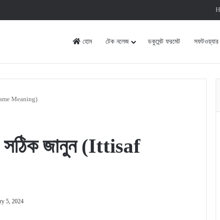
H
হোম
টেক নলেজ
ডকুমেন্ট ফরমেট
সফটওয়্যার
af Name Meaning)
 সঠিক জানুন (Ittisaf
ry 5, 2024
rint