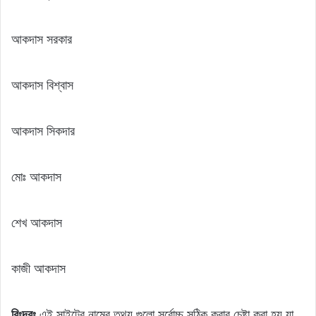
আকদাস সরকার
আকদাস বিশ্বাস
আকদাস সিকদার
মোঃ আকদাস
শেখ আকদাস
কাজী আকদাস
বিঃদ্রঃ
এই সাইটের নামের তথ্য গুলো সর্বোচ্চ সঠিক করার চেষ্টা করা হয় যা