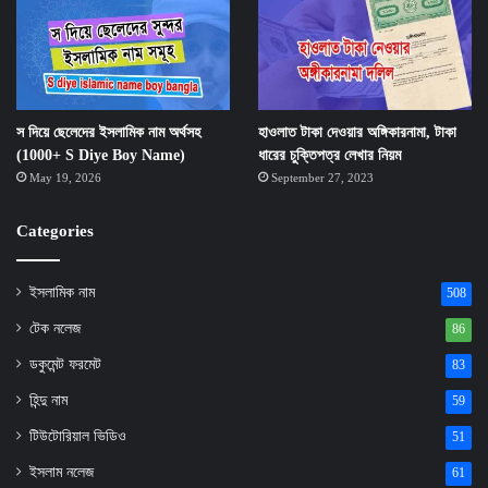
স দিয়ে ছেলেদের ইসলামিক নাম অর্থসহ
হাওলাত টাকা দেওয়ার অঙ্গিকারনামা, টাকা
(1000+ S Diye Boy Name)
ধারের চুক্তিপত্র লেখার নিয়ম
May 19, 2026
September 27, 2023
Categories
ইসলামিক নাম
508
টেক নলেজ
86
ডকুমেন্ট ফরমেট
83
হিন্দু নাম
59
টিউটোরিয়াল ভিডিও
51
ইসলাম নলেজ
61