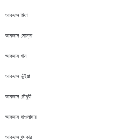
আকদাস মিয়া
আকদাস মোল্লা
আকদাস খান
আকদাস ভূঁইয়া
আকদাস চৌধুরী
আকদাস হাওলাদার
আকদাস খন্দকার