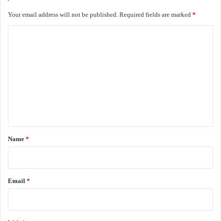
Your email address will not be published.
Required fields are marked
*
C
o
m
m
e
n
t
*
Name
*
Email
*