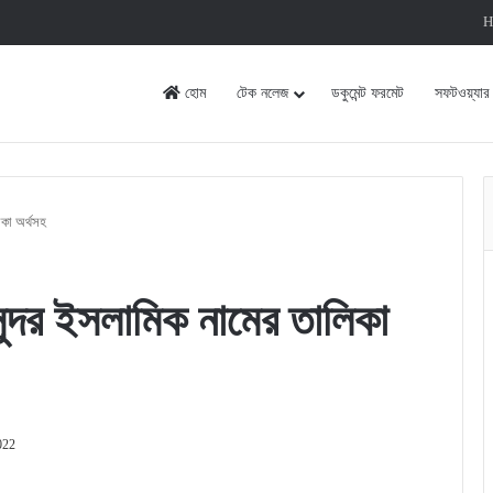
H
হোম
টেক নলেজ
ডকুমেন্ট ফরমেট
সফটওয়্যার
িকা অর্থসহ
সুন্দর ইসলামিক নামের তালিকা
022
rint