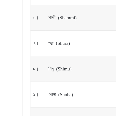
৬।
শাম্মী (Shammi)
৭।
শুরা (Shura)
৮।
শিমু (Shimu)
৯।
শোহা (Shoha)