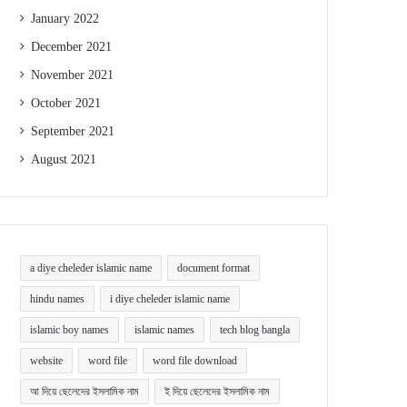
January 2022
December 2021
November 2021
October 2021
September 2021
August 2021
a diye cheleder islamic name
document format
hindu names
i diye cheleder islamic name
islamic boy names
islamic names
tech blog bangla
website
word file
word file download
আ দিয়ে ছেলেদের ইসলামিক নাম
ই দিয়ে ছেলেদের ইসলামিক নাম