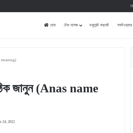
H
হোম
টেক নলেজ
ডকুমেন্ট ফরমেট
সফটওয়্যার
me meaning)
সঠিক জানুন (Anas name
r 24, 2022
rint