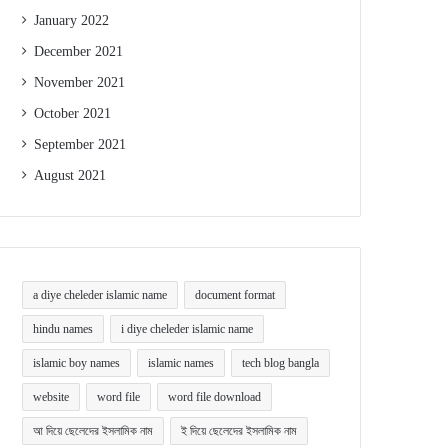
January 2022
December 2021
November 2021
October 2021
September 2021
August 2021
a diye cheleder islamic name
document format
hindu names
i diye cheleder islamic name
islamic boy names
islamic names
tech blog bangla
website
word file
word file download
আ দিয়ে ছেলেদের ইসলামিক নাম
ই দিয়ে ছেলেদের ইসলামিক নাম