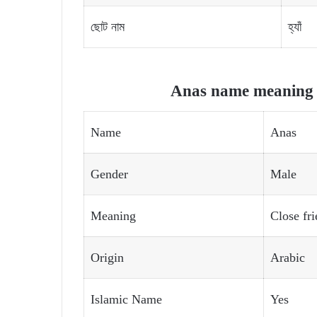
ছোট নাম
হ্যাঁ
Anas name meaning a
Name
Anas
Gender
Male
Meaning
Close fr
Origin
Arabic
Islamic Name
Yes