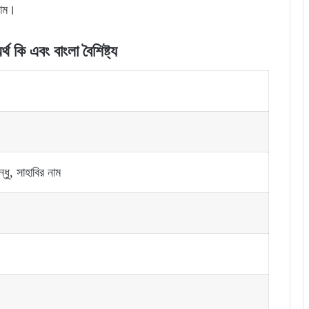
নাম।
থ কি এবং বাংলা বৈশিষ্ট্য
বন্ধু, সাহাবির নাম