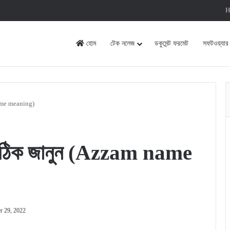
H
হোম
টেক নলেজ
ডকুমেন্ট ফরমেট
সফটওয়্যার
 name meaning)
? সঠিক জানুন (Azzam name
r 29, 2022
rint