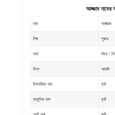
আজ্জাম নামের অর
নাম
আজ্জাম
লিঙ্গ
পুরুষ
অর্থ
সিংহ / নি
উৎস
আরবি
ইসলামিক নাম
হ্যাঁ
আধুনিক নাম
হ্যাঁ
ছোট নাম
হ্যাঁ