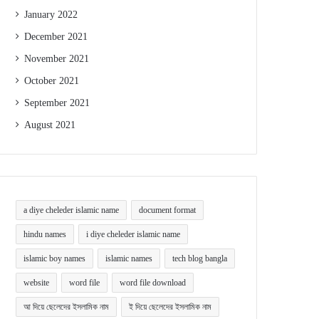
January 2022
December 2021
November 2021
October 2021
September 2021
August 2021
a diye cheleder islamic name
document format
hindu names
i diye cheleder islamic name
islamic boy names
islamic names
tech blog bangla
website
word file
word file download
আ দিয়ে ছেলেদের ইসলামিক নাম
ই দিয়ে ছেলেদের ইসলামিক নাম