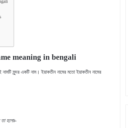
ngali
s
n name meaning in bengali
 নামটি সুন্দর একটি নাম। ইয়াকতীন নামের মতো ইয়াকতীন নামের
ল
তা
হলোঃ-