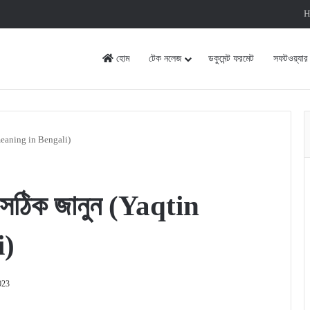
H
হোম
টেক নলেজ
ডকুমেন্ট ফরমেট
সফটওয়্যার
n meaning in Bengali)
? সঠিক জানুন (Yaqtin
i)
023
rint