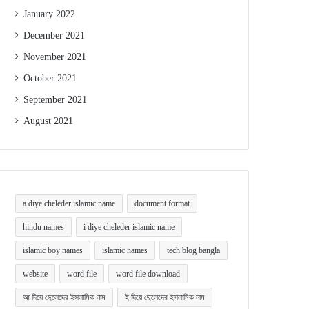
January 2022
December 2021
November 2021
October 2021
September 2021
August 2021
a diye cheleder islamic name
document format
hindu names
i diye cheleder islamic name
islamic boy names
islamic names
tech blog bangla
website
word file
word file download
আ দিয়ে ছেলেদের ইসলামিক নাম
ই দিয়ে ছেলেদের ইসলামিক নাম