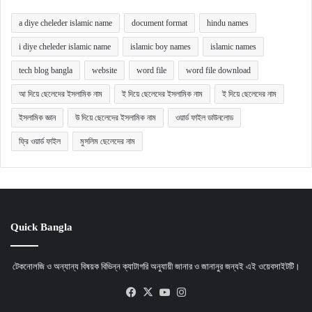
a diye cheleder islamic name
document format
hindu names
i diye cheleder islamic name
islamic boy names
islamic names
tech blog bangla
website
word file
word file download
আ দিয়ে ছেলেদের ইসলামিক নাম
ই দিয়ে ছেলেদের ইসলামিক নাম
ই দিয়ে ছেলেদের নাম
ইসলামিক জ্ঞান
উ দিয়ে ছেলেদের ইসলামিক নাম
ওয়ার্ড ফাইল ডাউনলোড
ফ্রি ওয়ার্ড ফাইল
মুসলিম ছেলেদের নাম
Quick Bangla
টেকনোলজি ও অন্যান্য বিষয়ক বিভিন্ন ক্যাটাগরি অনুযায়ী জানার ও জানানুর জন্যই এই ওয়েবসাইটটি।
Facebook
X
YouTube
Instagram