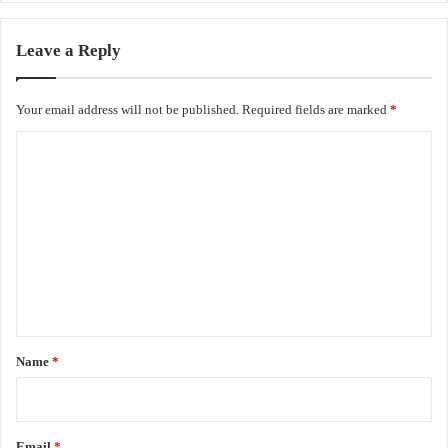
Leave a Reply
Your email address will not be published.
Required fields are marked
*
C
o
m
m
e
n
t
*
Name
*
Email
*