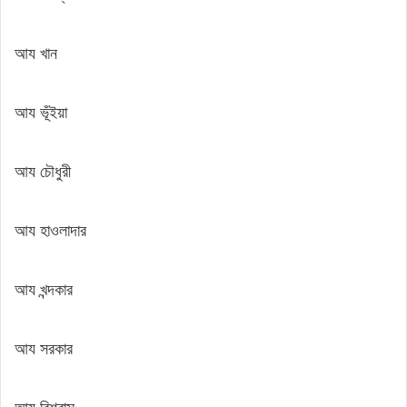
আয খান
আয ভূঁইয়া
আয চৌধুরী
আয হাওলাদার
আয খন্দকার
আয সরকার