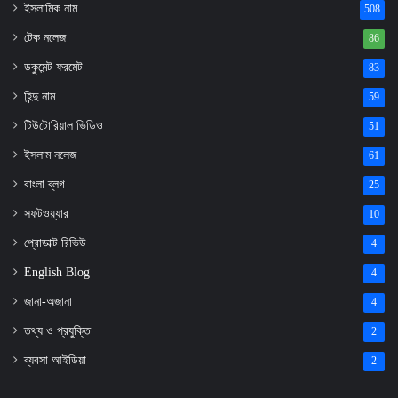
ইসলামিক নাম
508
টেক নলেজ
86
ডকুমেন্ট ফরমেট
83
হিন্দু নাম
59
টিউটোরিয়াল ভিডিও
51
ইসলাম নলেজ
61
বাংলা ব্লগ
25
সফটওয়্যার
10
প্রোডাক্ট রিভিউ
4
English Blog
4
জানা-অজানা
4
তথ্য ও প্রযুক্তি
2
ব্যবসা আইডিয়া
2