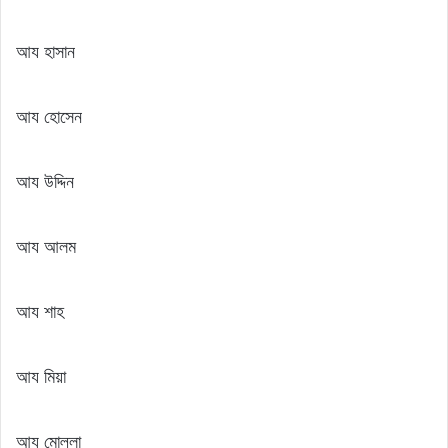
আয হাসান
আয হোসেন
আয উদ্দিন
আয আলম
আয শাহ
আয মিয়া
আয মোল্লা