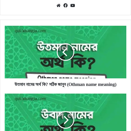
Website
Facebook
YouTube
উতমান
নামের
অর্থ
কি?
সঠিক
জানুন
(Othman
name
meaning)
উতমান নামের অর্থ কি? সঠিক জানুন (Othman name meaning)
উবাদ
নামের
অর্থ
কি?
সঠিক
জানুন