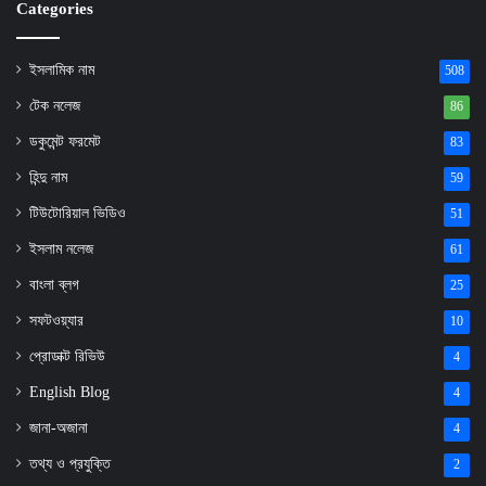
Categories
ইসলামিক নাম
508
টেক নলেজ
86
ডকুমেন্ট ফরমেট
83
হিন্দু নাম
59
টিউটোরিয়াল ভিডিও
51
ইসলাম নলেজ
61
বাংলা ব্লগ
25
সফটওয়্যার
10
প্রোডাক্ট রিভিউ
4
English Blog
4
জানা-অজানা
4
তথ্য ও প্রযুক্তি
2