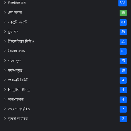
ইসলামিক নাম
508
টেক নলেজ
86
ডকুমেন্ট ফরমেট
83
হিন্দু নাম
59
টিউটোরিয়াল ভিডিও
51
ইসলাম নলেজ
61
বাংলা ব্লগ
25
সফটওয়্যার
10
প্রোডাক্ট রিভিউ
4
English Blog
4
জানা-অজানা
4
তথ্য ও প্রযুক্তি
2
ব্যবসা আইডিয়া
2