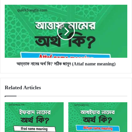
আত্তাফ
নামের
অর্থ
কি?
সঠিক
জানুন
(Attaf
name
meaning)
আত্তাফ নামের অর্থ কি? সঠিক জানুন (Attaf name meaning)
Related Articles