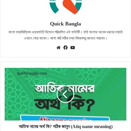
Quick Bangla
বাংলা তথ্যভিত্তিক ওয়েবসাইট হিসেবে পরিচালিত এই সাইটটি। তাই বাংলায় অনেক ধরনের তথ্যই
এখানে পেয়ে যাবেন। আশা করি সঠিক তথ্য বিষয়বস্তু জানতে পারবেন।
Website
Facebook
YouTube
আতিক
নামের
অর্থ
কি?
সঠিক
জানুন
(Atiq
name
meaning)
আতিক নামের অর্থ কি? সঠিক জানুন (Atiq name meaning)