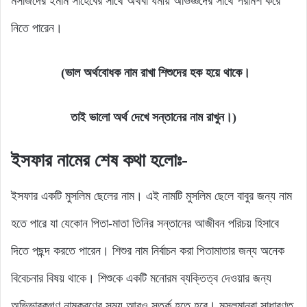
মসজিদের ইমাম সাহেবের সাথে অথবা ধর্মীয় অভিজ্ঞদের সাথে পরামর্শ করে
নিতে পারেন।
(ভাল অর্থবোধক নাম রাখা শিশুদের হক হয়ে থাকে।
তাই ভালো অর্থ দেখে সন্তানের নাম রাখুন।)
ইসফার নামের শেষ কথা হলোঃ-
ইসফার একটি মুসলিম ছেলের নাম। এই নামটি মুসলিম ছেলে বাবুর জন্য নাম
হতে পারে যা যেকোন পিতা-মাতা তিনির সন্তানের আজীবন পরিচয় হিসাবে
দিতে পছন্দ করতে পারেন। শিশুর নাম নির্বাচন করা পিতামাতার জন্য অনেক
বিবেচনার বিষয় থাকে। শিশুকে একটি মনোরম ব্যক্তিত্ব দেওয়ার জন্য
অভিভাবকগণ নামকরণের সময় আরও সতর্ক হতে হবে। মুসলমানরা সাধারণত