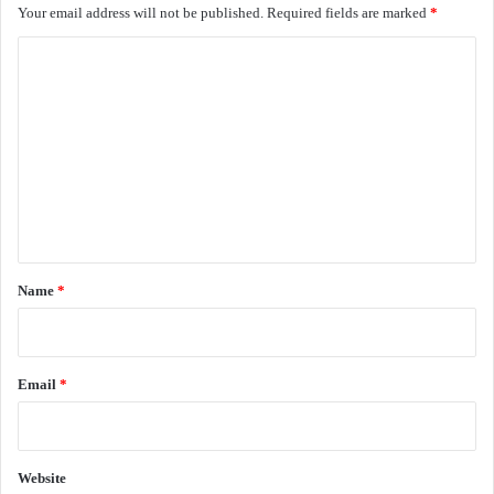
Your email address will not be published.
Required fields are marked
*
C
o
m
m
e
n
t
*
Name
*
Email
*
Website