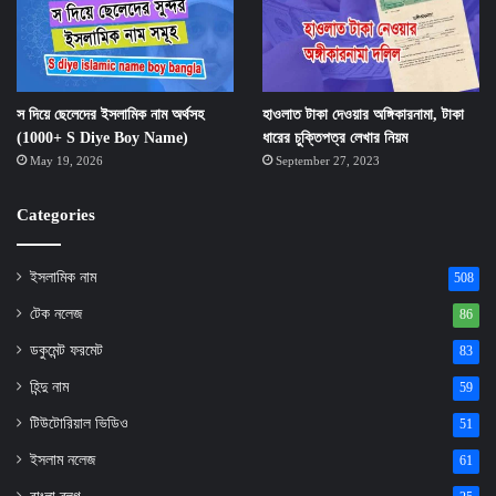
স দিয়ে ছেলেদের ইসলামিক নাম অর্থসহ
হাওলাত টাকা দেওয়ার অঙ্গিকারনামা, টাকা
(1000+ S Diye Boy Name)
ধারের চুক্তিপত্র লেখার নিয়ম
May 19, 2026
September 27, 2023
Categories
ইসলামিক নাম
508
টেক নলেজ
86
ডকুমেন্ট ফরমেট
83
হিন্দু নাম
59
টিউটোরিয়াল ভিডিও
51
ইসলাম নলেজ
61