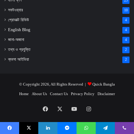
বাংলা ব্লগ
25
সফটওয়্যার
10
প্রোডাক্ট রিভিউ
4
English Blog
4
জানা-অজানা
4
তথ্য ও প্রযুক্তি
2
ব্যবসা আইডিয়া
2
© Copyright 2026, All Rights Reserved |
Quick Bangla
Home
About Us
Contact Us
Privacy Policy
Disclaimer
Facebook
X
YouTube
Instagram
Facebook
X
LinkedIn
Messenger
WhatsApp
Telegram
Viber