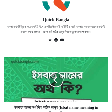
Quick Bangla
বাংলা তথ্যভিত্তিক ওয়েবসাইট হিসেবে পরিচালিত এই সাইটটি। তাই বাংলায় অনেক ধরনের তথ্যই
এখানে পেয়ে যাবেন। আশা করি সঠিক তথ্য বিষয়বস্তু জানতে পারবেন।
Website
Facebook
YouTube
ইসবাত
নামের
অর্থ
কি?
সঠিক
জানুন
(Isbat
name
meaning
in
ইসবাত নামের অর্থ কি? সঠিক জানুন (Isbat name meaning in