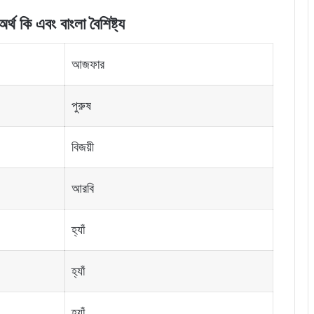
অর্থ
কি
এবং বাংলা বৈশিষ্ট্য
আজফার
পুরুষ
বিজয়ী
আরবি
হ্যাঁ
হ্যাঁ
হ্যাঁ