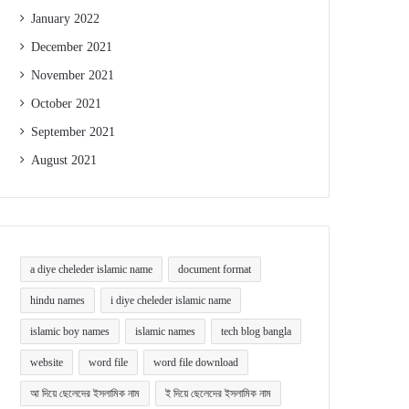
January 2022
December 2021
November 2021
October 2021
September 2021
August 2021
a diye cheleder islamic name
document format
hindu names
i diye cheleder islamic name
islamic boy names
islamic names
tech blog bangla
website
word file
word file download
আ দিয়ে ছেলেদের ইসলামিক নাম
ই দিয়ে ছেলেদের ইসলামিক নাম