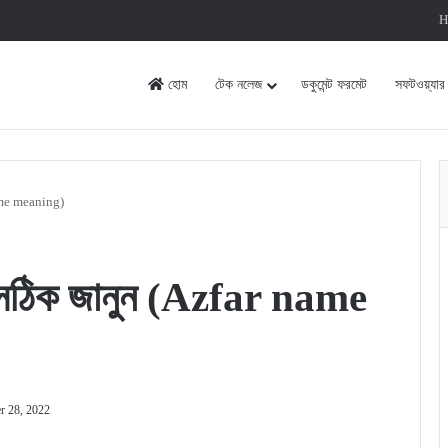
H
হোম
টেক নলেজ
ডকুমেন্ট ফরমেট
সফটওয়্যার
name meaning)
 সঠিক জানুন (Azfar name
r 28, 2022
rint