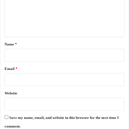
m
e
n
t
*
Name
*
Email
*
Website
Save my name, email, and website in this browser for the next time I
comment.