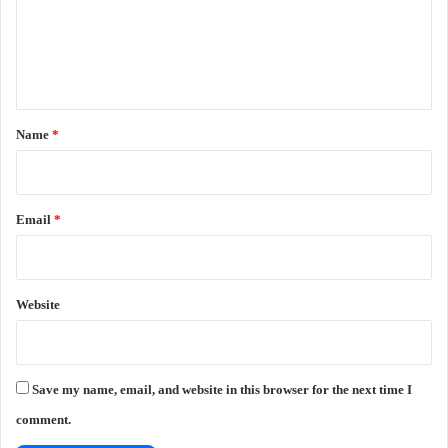
m
e
n
t
*
Name
*
Email
*
Website
Save my name, email, and website in this browser for the next time I
comment.