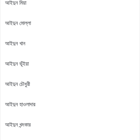
আইদুন মিয়া
আইদুন মোল্লা
আইদুন খান
আইদুন ভূঁইয়া
আইদুন চৌধুরী
আইদুন হাওলাদার
আইদুন খন্দকার