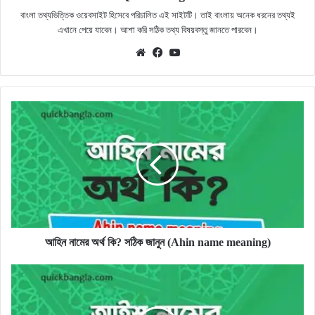
বাংলা তথ্যভিত্তিক ওয়েবসাইট হিসেবে পরিচালিত এই সাইটটি। তাই বাংলায় অনেক ধরনের তথ্যই
এখানে পেয়ে যাবেন। আশা করি সঠিক তথ্য বিষয়বস্তু জানতে পারবেন।
Website
Facebook
YouTube
আহিন
নামের
অর্থ
কি?
সঠিক
জানুন
(Ahin
name
meaning)
আহিন নামের অর্থ কি? সঠিক জানুন (Ahin name meaning)
আইশ
নামের
অর্থ