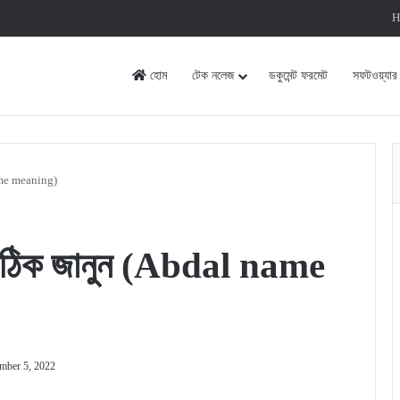
H
হোম
টেক নলেজ
ডকুমেন্ট ফরমেট
সফটওয়্যার
name meaning)
 সঠিক জানুন (Abdal name
mber 5, 2022
rint