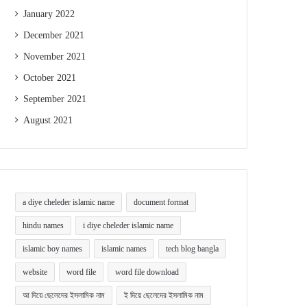
January 2022
December 2021
November 2021
October 2021
September 2021
August 2021
a diye cheleder islamic name
document format
hindu names
i diye cheleder islamic name
islamic boy names
islamic names
tech blog bangla
website
word file
word file download
আ দিয়ে ছেলেদের ইসলামিক নাম
ই দিয়ে ছেলেদের ইসলামিক নাম