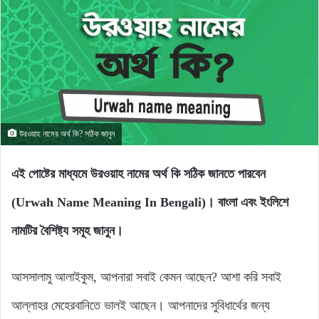
উরওয়াহ নামের অর্থ কি? সঠিক জানুন
এই পোষ্টের মাধ্যমে উরওয়াহ নামের অর্থ কি সঠিক জানতে পারবেন
(Urwah Name Meaning In Bengali)। বাংলা এবং ইংলিশে
নামটির বৈশিষ্ট্য সমূহ জানুন।
আসসালামু আলাইকুম, আপনারা সবাই কেমন আছেন? আশা করি সবাই
আল্লাহর মেহেরবানিতে ভালই আছেন। আপনাদের সুবিধার্থের জন্য