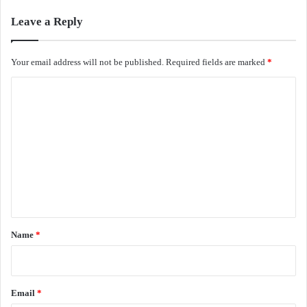
Leave a Reply
Your email address will not be published.
Required fields are marked
*
C
o
m
m
e
n
t
*
Name
*
Email
*