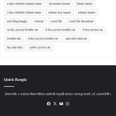
a diye cheleder islamic name
document format
hindu names
i diye cheleder islamic name
islamic boy names
islamic names
tech blog bangla
website
word file
word file download
আ দিয়ে ছেলেদের ইসলামিক নাম
ই দিয়ে ছেলেদের ইসলামিক নাম
ই দিয়ে ছেলেদের নাম
ইসলামিক জ্ঞান
উ দিয়ে ছেলেদের ইসলামিক নাম
ওয়ার্ড ফাইল ডাউনলোড
ফ্রি ওয়ার্ড ফাইল
মুসলিম ছেলেদের নাম
Quick Bangla
টেকনোলজি ও অন্যান্য বিষয়ক বিভিন্ন ক্যাটাগরি অনুযায়ী জানার ও জানানুর জন্যই এই ওয়েবসাইটটি।
Facebook
X
YouTube
Instagram