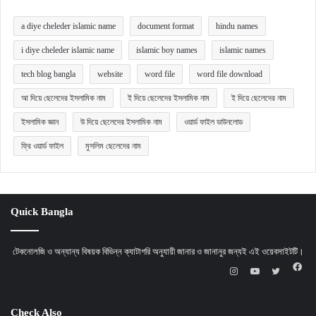
a diye cheleder islamic name
document format
hindu names
i diye cheleder islamic name
islamic boy names
islamic names
tech blog bangla
website
word file
word file download
আ দিয়ে ছেলেদের ইসলামিক নাম
ই দিয়ে ছেলেদের ইসলামিক নাম
ই দিয়ে ছেলেদের নাম
ইসলামিক জ্ঞান
উ দিয়ে ছেলেদের ইসলামিক নাম
ওয়ার্ড ফাইল ডাউনলোড
ফ্রি ওয়ার্ড ফাইল
মুসলিম ছেলেদের নাম
Quick Bangla
টেকনোলজি ও অন্যান্য বিষয়ক বিভিন্ন ক্যাটাগরি অনুযায়ী জানার ও জানানুর জন্যই এই ওয়েবসাইটটি।
Fac
Instagram
YouTube
X
Check Also