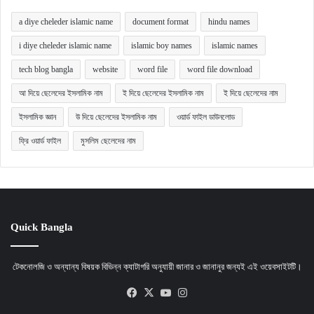
a diye cheleder islamic name
document format
hindu names
i diye cheleder islamic name
islamic boy names
islamic names
tech blog bangla
website
word file
word file download
আ দিয়ে ছেলেদের ইসলামিক নাম
ই দিয়ে ছেলেদের ইসলামিক নাম
ই দিয়ে ছেলেদের নাম
ইসলামিক জ্ঞান
উ দিয়ে ছেলেদের ইসলামিক নাম
ওয়ার্ড ফাইল ডাউনলোড
ফ্রি ওয়ার্ড ফাইল
মুসলিম ছেলেদের নাম
Quick Bangla
টেকনোলজি ও অন্যান্য বিষয়ক বিভিন্ন ক্যাটাগরি অনুযায়ী জানার ও জানানুর জন্যই এই ওয়েবসাইটটি।
Facebook
X
YouTube
Instagram