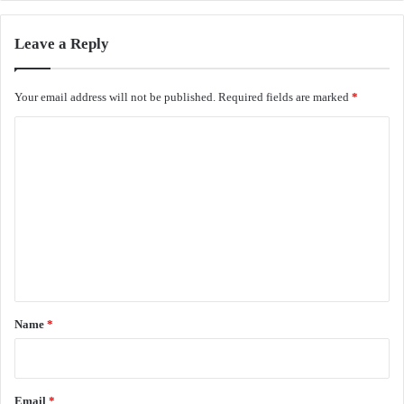
Leave a Reply
Your email address will not be published.
Required fields are marked
*
C
o
m
m
e
n
t
*
Name
*
Email
*