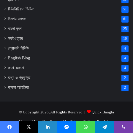
টিউটোরিয়াল ভিডিও
51
ইসলাম নলেজ
61
বাংলা ব্লগ
25
সফটওয়্যার
10
প্রোডাক্ট রিভিউ
4
English Blog
4
জানা-অজানা
4
তথ্য ও প্রযুক্তি
2
ব্যবসা আইডিয়া
2
© Copyright 2026, All Rights Reserved |
Quick Bangla
Home
About Us
Contact Us
Privacy Policy
Disclaimer
Facebook
X
LinkedIn
Messenger
WhatsApp
Telegram
Viber