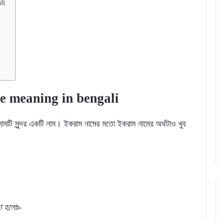
li
s
ame meaning in bengali
ামটি সুন্দর একটি নাম। ইকরাম নামের মতো ইকরাম নামের অর্থটাও খুব
া
হলোঃ-