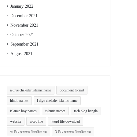
January 2022
December 2021
November 2021
October 2021
September 2021
August 2021
a diye cheleder islamic name
document format
hindu names
i diye cheleder islamic name
islamic boy names
islamic names
tech blog bangla
website
word file
word file download
আ দিয়ে ছেলেদের ইসলামিক নাম
ই দিয়ে ছেলেদের ইসলামিক নাম