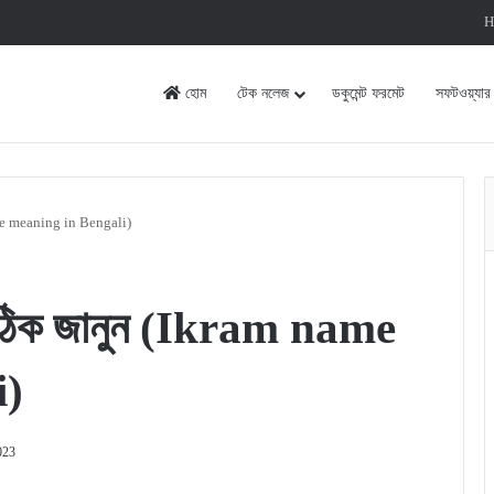
H
হোম
টেক নলেজ
ডকুমেন্ট ফরমেট
সফটওয়্যার
name meaning in Bengali)
 সঠিক জানুন (Ikram name
i)
023
rint