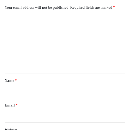
Your email address will not be published.
Required fields are marked
*
C
o
m
m
e
n
t
*
Name
*
Email
*
Website