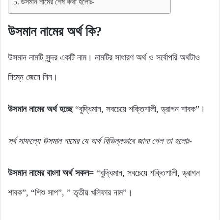
উসমান নামের শেষ কথা হলোঃ-
উসমান নামের অর্থ কি?
উসমান নামটি সুন্দর একটি নাম। নামটির সাধারণ অর্থ ও সর্বোপরি অর্থটাও
নিম্নে জেনে নিন।
উসমান নামের অর্থ হচ্ছে
“বুদ্ধিমান, সবচেয়ে শক্তিশালী, ড্রাগন শাবক”।
সর্ব
সাফল্যে
উসমান
নামের যে
অর্থ
বিভিন্নভাবে জানা গেল
তা
হলোঃ-
উসমান
নামের
বাংলা
অর্থ সকল=
“বুদ্ধিমান, সবচেয়ে শক্তিশালী, ড্রাগন
শাবক”, “শিশু সাপ”, ” তৃতীয় খলিফার নাম”।