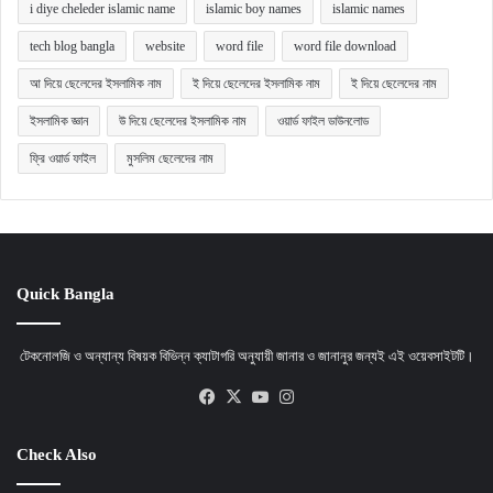
i diye cheleder islamic name
islamic boy names
islamic names
tech blog bangla
website
word file
word file download
আ দিয়ে ছেলেদের ইসলামিক নাম
ই দিয়ে ছেলেদের ইসলামিক নাম
ই দিয়ে ছেলেদের নাম
ইসলামিক জ্ঞান
উ দিয়ে ছেলেদের ইসলামিক নাম
ওয়ার্ড ফাইল ডাউনলোড
ফ্রি ওয়ার্ড ফাইল
মুসলিম ছেলেদের নাম
Quick Bangla
টেকনোলজি ও অন্যান্য বিষয়ক বিভিন্ন ক্যাটাগরি অনুযায়ী জানার ও জানানুর জন্যই এই ওয়েবসাইটটি।
Facebook
X
YouTube
Instagram
Check Also