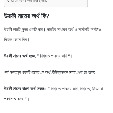
উরফী নামের শেষ কথা হলোঃ-
উরফী নামের অর্থ কি?
উরফী নামটি সুন্দর একটি নাম। নামটির সাধারণ অর্থ ও সর্বোপরি অর্থটাও
নিম্নে জেনে নিন।
উরফী
নামের
অর্থ
হচ্ছে
” বিখ্যাত পারস্য কবি “।
সর্ব
সাফল্যে
উরফী
নামের যে
অর্থ
বিভিন্নভাবে জানা গেল
তা
হলোঃ-
উরফী
নামের
বাংলা
অর্থ সকল=
” বিখ্যাত পারস্য কবি, বিখ্যাত, নিয়ম বা
প্রথাগত কাজ “।