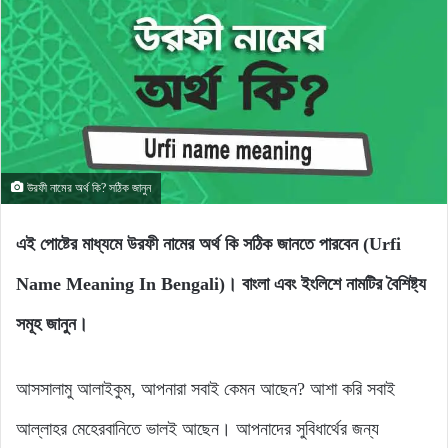
উরফী নামের অর্থ কি? সঠিক জানুন
এই পোষ্টের মাধ্যমে উরফী নামের অর্থ কি সঠিক জানতে পারবেন (Urfi
Name Meaning In Bengali)। বাংলা এবং ইংলিশে নামটির বৈশিষ্ট্য
সমূহ জানুন।
আসসালামু আলাইকুম, আপনারা সবাই কেমন আছেন? আশা করি সবাই
আল্লাহর মেহেরবানিতে ভালই আছেন। আপনাদের সুবিধার্থের জন্য