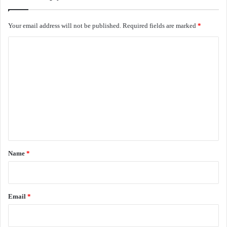
Your email address will not be published.
Required fields are marked
*
C
o
m
m
e
n
t
*
Name
*
Email
*