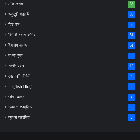
টেক নলেজ
86
ডকুমেন্ট ফরমেট
83
হিন্দু নাম
59
টিউটোরিয়াল ভিডিও
51
ইসলাম নলেজ
61
বাংলা ব্লগ
25
সফটওয়্যার
10
প্রোডাক্ট রিভিউ
4
English Blog
4
জানা-অজানা
4
তথ্য ও প্রযুক্তি
2
ব্যবসা আইডিয়া
2