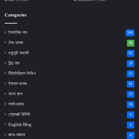
Categories
ইসলামিক নাম
508
টেক নলেজ
86
ডকুমেন্ট ফরমেট
83
হিন্দু নাম
59
টিউটোরিয়াল ভিডিও
51
ইসলাম নলেজ
61
বাংলা ব্লগ
25
সফটওয়্যার
10
প্রোডাক্ট রিভিউ
4
English Blog
4
জানা-অজানা
4