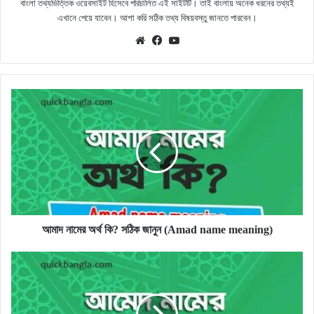
বাংলা তথ্যভিত্তিক ওয়েবসাইট হিসেবে পরিচালিত এই সাইটটি। তাই বাংলায় অনেক ধরনের তথ্যই
এখানে পেয়ে যাবেন। আশা করি সঠিক তথ্য বিষয়বস্তু জানতে পারবেন।
Website
Facebook
YouTube
আমাদ
নামের
অর্থ
কি?
সঠিক
জানুন
(Amad
name
meaning)
আমাদ নামের অর্থ কি? সঠিক জানুন (Amad name meaning)
আমেদ
নামের
অর্থ
কি?