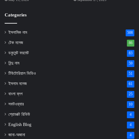
Categories
ইসলামিক নাম
508
টেক নলেজ
86
ডকুমেন্ট ফরমেট
83
হিন্দু নাম
59
টিউটোরিয়াল ভিডিও
51
ইসলাম নলেজ
61
বাংলা ব্লগ
25
সফটওয়্যার
10
প্রোডাক্ট রিভিউ
4
English Blog
4
জানা-অজানা
4