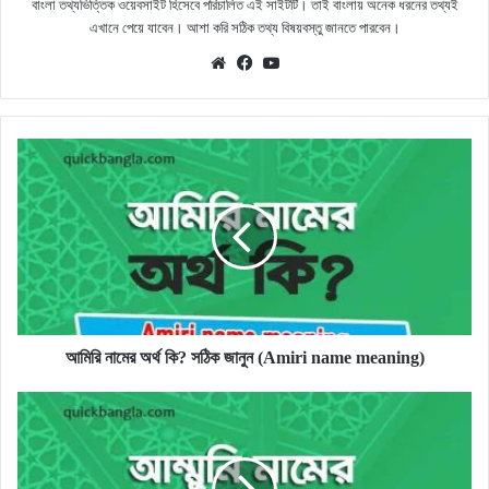
বাংলা তথ্যভিত্তিক ওয়েবসাইট হিসেবে পরিচালিত এই সাইটটি। তাই বাংলায় অনেক ধরনের তথ্যই
এখানে পেয়ে যাবেন। আশা করি সঠিক তথ্য বিষয়বস্তু জানতে পারবেন।
Website
Facebook
YouTube
আমিরি
নামের
অর্থ
কি?
সঠিক
জানুন
(Amiri
name
meaning)
আমিরি নামের অর্থ কি? সঠিক জানুন (Amiri name meaning)
আম্মুনি
নামের
অর্থ
কি?