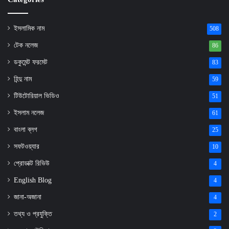
ইসলামিক নাম
508
টেক নলেজ
86
ডকুমেন্ট ফরমেট
83
হিন্দু নাম
59
টিউটোরিয়াল ভিডিও
51
ইসলাম নলেজ
61
বাংলা ব্লগ
25
সফটওয়্যার
10
প্রোডাক্ট রিভিউ
4
English Blog
4
জানা-অজানা
4
তথ্য ও প্রযুক্তি
2