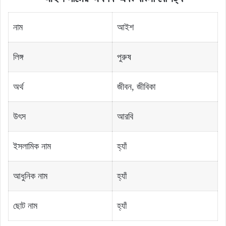
নাম
আইশ
লিঙ্গ
পুরুষ
অর্থ
জীবন, জীবিকা
উৎস
আরবি
ইসলামিক নাম
হ্যাঁ
আধুনিক নাম
হ্যাঁ
ছোট নাম
হ্যাঁ