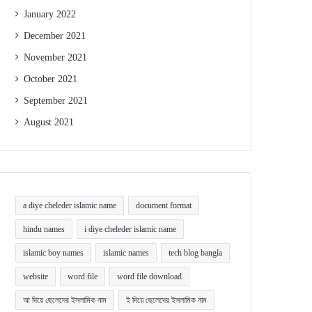
January 2022
December 2021
November 2021
October 2021
September 2021
August 2021
a diye cheleder islamic name
document format
hindu names
i diye cheleder islamic name
islamic boy names
islamic names
tech blog bangla
website
word file
word file download
আ দিয়ে ছেলেদের ইসলামিক নাম
ই দিয়ে ছেলেদের ইসলামিক নাম