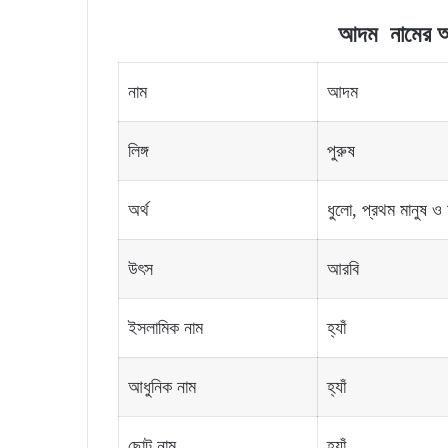
আদম
নামের
অ
নাম
আদম
লিঙ্গ
পুরুষ
অর্থ
ধুলো, প্রথম মানুষ ও
উৎস
আরবি
ইসলামিক নাম
হ্যাঁ
আধুনিক নাম
হ্যাঁ
ছোট নাম
হ্যাঁ