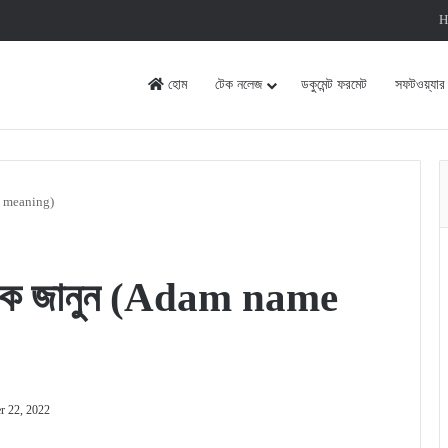
H
হোম
টেক নলেজ
ডকুমেন্ট ফরমেট
সফটওয়্যার
me meaning)
সঠিক জানুন (Adam name
r 22, 2022
rint