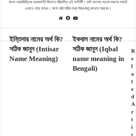
বাংলা তথ্যভিত্তিক ওয়েবসাইট হিসেবে পরিচালিত এই সাইটটি। তাই বাংলায় অনেক ধরনের তথ্যই
এখানে পেয়ে যাবেন। আশা করি সঠিক তথ্য বিষয়বস্তু জানতে পারবেন।
Website
Facebook
YouTube
ইন্তিসার
ইকবাল
ইন্তিসার নামের অর্থ কি?
ইকবাল নামের অর্থ কি?
নামের
নামের
সঠিক জানুন (Intisar
সঠিক জানুন (Iqbal
অর্থ
অর্থ
R
কি?
কি?
Name Meaning)
name meaning in
e
সঠিক
সঠিক
l
Bengali)
জানুন
জানুন
a
(Intisar
(Iqbal
t
Name
name
e
Meaning)
meaning
in
d
Bengali)
A
r
t
i
c