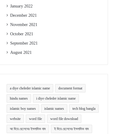
January 2022
December 2021
November 2021
October 2021
September 2021
August 2021
a diye cheleder islamic name
document format
hindu names
i diye cheleder islamic name
islamic boy names
islamic names
tech blog bangla
website
word file
word file download
আ দিয়ে ছেলেদের ইসলামিক নাম
ই দিয়ে ছেলেদের ইসলামিক নাম