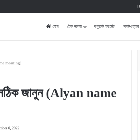
H
হোম
টেক নলেজ
ডকুমেন্ট ফরমেট
সফটওয়্যার
 name meaning)
? সঠিক জানুন (Alyan name
mber 6, 2022
rint