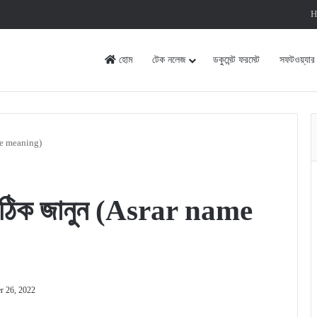
H
হোম
টেক নলেজ
ডকুমেন্ট ফরমেট
সফটওয়্যার
ame meaning)
 সঠিক জানুন (Asrar name
r 26, 2022
rint