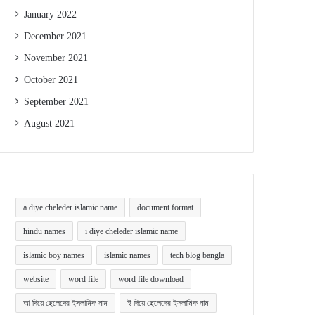
January 2022
December 2021
November 2021
October 2021
September 2021
August 2021
a diye cheleder islamic name
document format
hindu names
i diye cheleder islamic name
islamic boy names
islamic names
tech blog bangla
website
word file
word file download
আ দিয়ে ছেলেদের ইসলামিক নাম
ই দিয়ে ছেলেদের ইসলামিক নাম