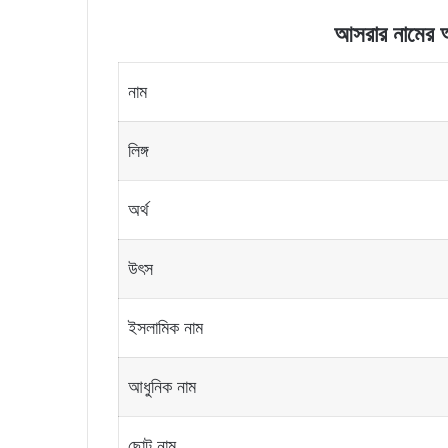
আসরার নামের অর্
নাম
লিঙ্গ
অর্থ
উৎস
ইসলামিক নাম
আধুনিক নাম
ছোট নাম