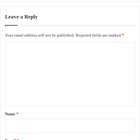
Leave a Reply
Your email address will not be published.
Required fields are marked
*
C
o
m
m
e
n
t
*
Name
*