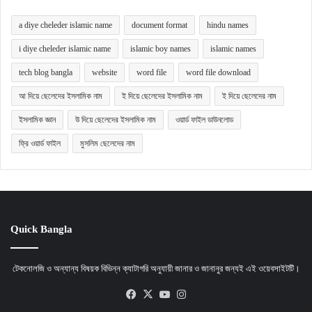
a diye cheleder islamic name
document format
hindu names
i diye cheleder islamic name
islamic boy names
islamic names
tech blog bangla
website
word file
word file download
আ দিয়ে ছেলেদের ইসলামিক নাম
ই দিয়ে ছেলেদের ইসলামিক নাম
ই দিয়ে ছেলেদের নাম
ইসলামিক জ্ঞান
উ দিয়ে ছেলেদের ইসলামিক নাম
ওয়ার্ড ফাইল ডাউনলোড
ফ্রি ওয়ার্ড ফাইল
মুসলিম ছেলেদের নাম
Quick Bangla
টেকনোলজি ও অন্যান্য বিষয়ক বিভিন্ন ক্যাটাগরি অনুযায়ী জানার ও জানানুর জন্যই এই ওয়েবসাইটটি।
Facebook
X
YouTube
Instagram