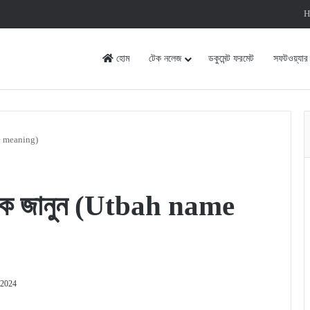
H
হোম
টেক নলেজ
ডকুমেন্ট ফরমেট
সফটওয়্যার
me meaning)
সঠিক জানুন (Utbah name
 2024
rint