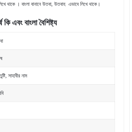
িখে থাকে । বাংলা বানানে উতবা, উতবাহ এভাবে লিখে থাকে।
্থ
কি
এবং
বাংলা
বৈশিষ্ট্য
বা
ুষ
তুষ্টি, সাহাবীর নাম
বি