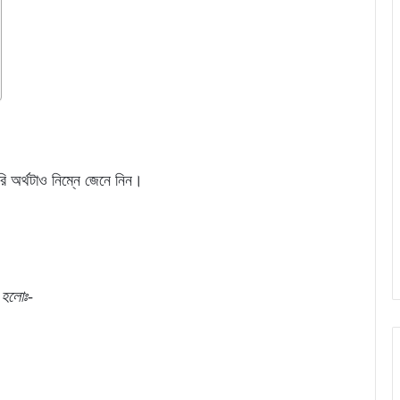
রি অর্থটাও নিম্নে জেনে নিন।
া
হলোঃ-