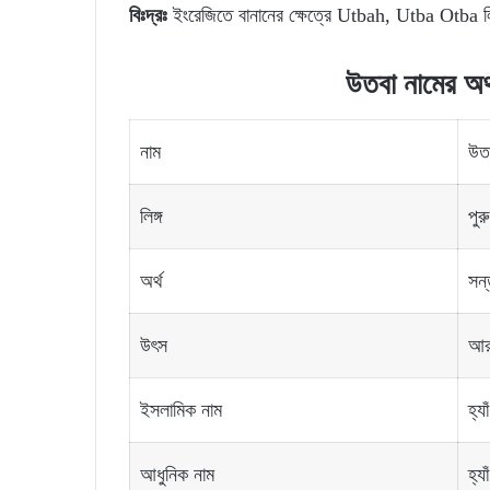
বিঃদ্রঃ
ইংরেজিতে বানানের ক্ষেত্রে Utbah, Utba Otba ল
উতবা
নামের
অর
নাম
উত
লিঙ্গ
পুর
অর্থ
সন্
উৎস
আর
ইসলামিক নাম
হ্যাঁ
আধুনিক নাম
হ্যাঁ