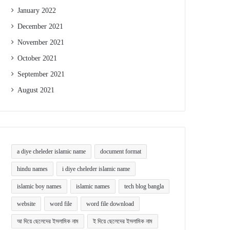
January 2022
December 2021
November 2021
October 2021
September 2021
August 2021
a diye cheleder islamic name
document format
hindu names
i diye cheleder islamic name
islamic boy names
islamic names
tech blog bangla
website
word file
word file download
আ দিয়ে ছেলেদের ইসলামিক নাম
ই দিয়ে ছেলেদের ইসলামিক নাম