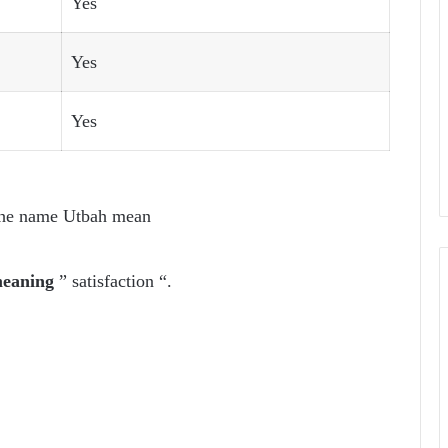
Yes
Yes
Yes
the name Utbah mean
meaning
” satisfaction “.