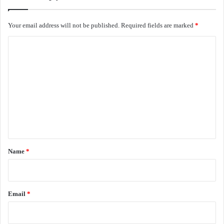
Your email address will not be published.
Required fields are marked
*
C
o
m
m
e
n
t
*
Name
*
Email
*