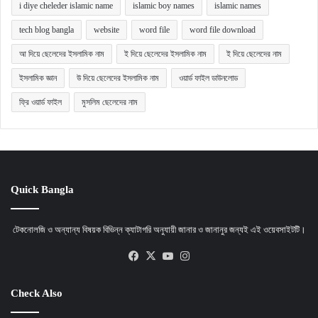
i diye cheleder islamic name
islamic boy names
islamic names
tech blog bangla
website
word file
word file download
আ দিয়ে ছেলেদের ইসলামিক নাম
ই দিয়ে ছেলেদের ইসলামিক নাম
ই দিয়ে ছেলেদের নাম
ইসলামিক জ্ঞান
উ দিয়ে ছেলেদের ইসলামিক নাম
ওয়ার্ড ফাইল ডাউনলোড
ফ্রি ওয়ার্ড ফাইল
মুসলিম ছেলেদের নাম
Quick Bangla
টেকনোলজি ও অন্যান্য বিষয়ক বিভিন্ন ক্যাটাগরি অনুযায়ী জানার ও জানানুর জন্যই এই ওয়েবসাইটটি।
Facebook
X
YouTube
Instagram
Check Also