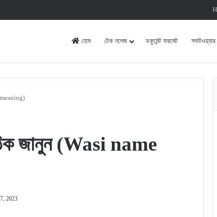
H
হোম
টেক নলেজ
ডকুমেন্ট ফরমেট
সফটওয়্যার
me meaning)
 সঠিক জানুন (Wasi name
7, 2023
rint