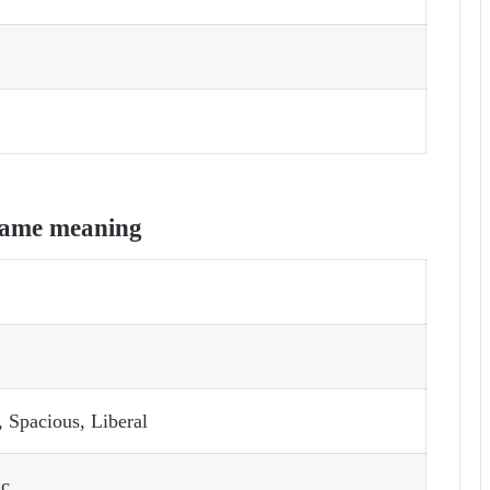
name meaning
 Spacious, Liberal
ic