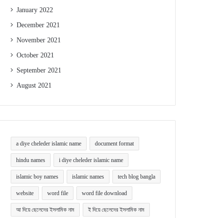
January 2022
December 2021
November 2021
October 2021
September 2021
August 2021
a diye cheleder islamic name
document format
hindu names
i diye cheleder islamic name
islamic boy names
islamic names
tech blog bangla
website
word file
word file download
আ দিয়ে ছেলেদের ইসলামিক নাম
ই দিয়ে ছেলেদের ইসলামিক নাম