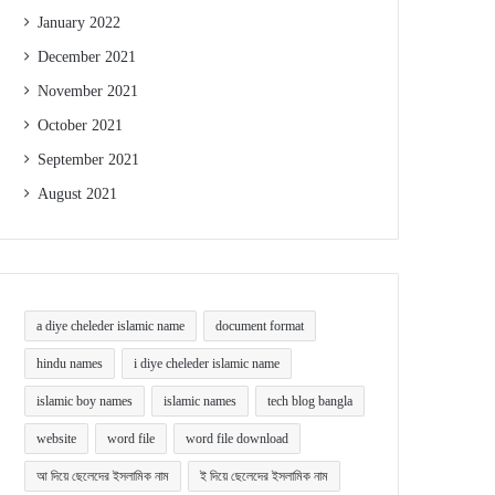
January 2022
December 2021
November 2021
October 2021
September 2021
August 2021
a diye cheleder islamic name
document format
hindu names
i diye cheleder islamic name
islamic boy names
islamic names
tech blog bangla
website
word file
word file download
আ দিয়ে ছেলেদের ইসলামিক নাম
ই দিয়ে ছেলেদের ইসলামিক নাম