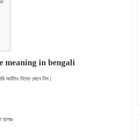
li
s
ame meaning in bengali
োপরি অর্থটাও নিম্নে জেনে নিন।
া
হলোঃ-