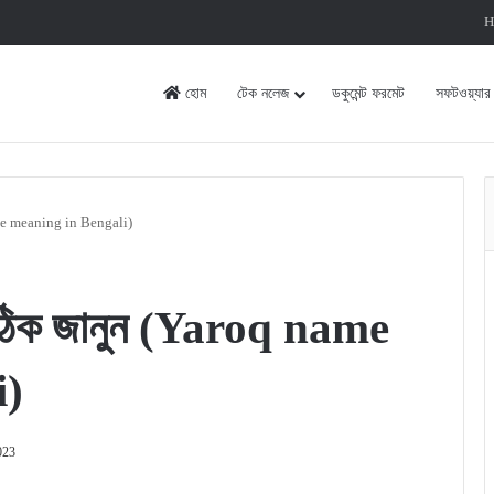
H
হোম
টেক নলেজ
ডকুমেন্ট ফরমেট
সফটওয়্যার
name meaning in Bengali)
 সঠিক জানুন (Yaroq name
i)
023
rint