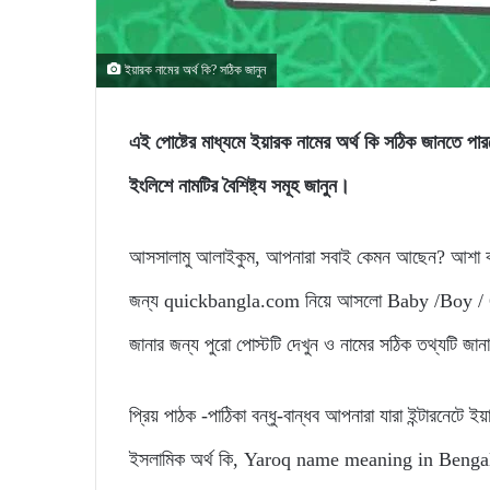
ইয়ারক নামের অর্থ কি? সঠিক জানুন
এই পোষ্টের মাধ্যমে ইয়ারক নামের অর্থ কি সঠিক জা
ইংলিশে নামটির বৈশিষ্ট্য সমূহ জানুন।
আসসালামু আলাইকুম, আপনারা সবাই কেমন আছেন? আশা করি
জন্য quickbangla.com নিয়ে আসলো Baby /Boy / Gir
জানার জন্য পুরো পোস্টটি দেখুন ও নামের সঠিক তথ্যটি জা
প্রিয় পাঠক -পাঠিকা বন্ধু-বান্ধব আপনারা যারা ইন্টারনেটে ই
ইসলামিক অর্থ কি, Yaroq name meaning in Bengali, এভা