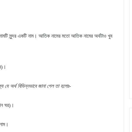
ামটি সুন্দর একটি নাম। আতিক নামের মতো আতিক নামের অর্থটাও খুব
ঘর)।
্যে
যে
অর্থ
বিভিন্নভাবে জানা গেল
তা
হলোঃ-
াচীন ঘর)।
 নাম।