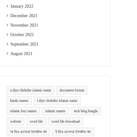
January 2022
December 2021
November 2021
October 2021
September 2021
August 2021
a diye cheleder islamic name
document format
hindu names
i diye cheleder islamic name
islamic boy names
islamic names
tech blog bangla
website
word file
word file download
আ দিয়ে ছেলেদের ইসলামিক নাম
ই দিয়ে ছেলেদের ইসলামিক নাম