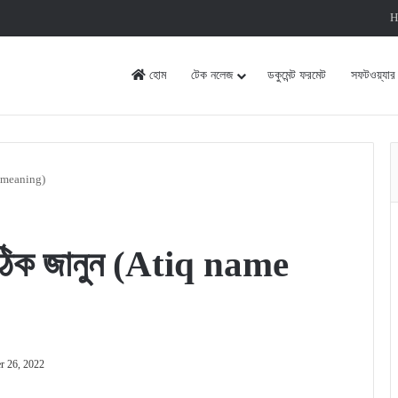
H
হোম
টেক নলেজ
ডকুমেন্ট ফরমেট
সফটওয়্যার
e meaning)
সঠিক জানুন (Atiq name
r 26, 2022
rint