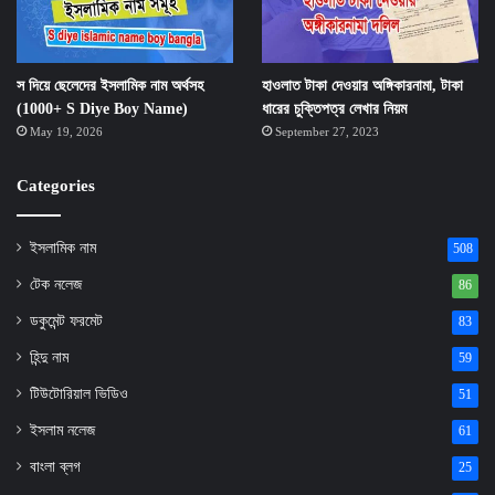
স দিয়ে ছেলেদের ইসলামিক নাম অর্থসহ
হাওলাত টাকা দেওয়ার অঙ্গিকারনামা, টাকা
(1000+ S Diye Boy Name)
ধারের চুক্তিপত্র লেখার নিয়ম
May 19, 2026
September 27, 2023
Categories
ইসলামিক নাম
508
টেক নলেজ
86
ডকুমেন্ট ফরমেট
83
হিন্দু নাম
59
টিউটোরিয়াল ভিডিও
51
ইসলাম নলেজ
61
বাংলা ব্লগ
25