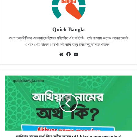
Quick Bangla
বাংলা তথ্যভিত্তিক ওয়েবসাইট হিসেবে পরিচালিত এই সাইটটি। তাই বাংলায় অনেক ধরনের তথ্যই
এখানে পেয়ে যাবেন। আশা করি সঠিক তথ্য বিষয়বস্তু জানতে পারবেন।
Website
Facebook
YouTube
আখিয়ার
নামের
অর্থ
কি?
সঠিক
জানুন
(Akhiar
name
meaning)
আখিয়ার নামের অর্থ কি? সঠিক জানুন (Akhiar name meaning)