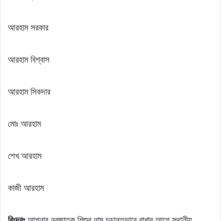
আরহাম সরকার
আরহাম বিশ্বাস
আরহাম সিকদার
মোঃ আরহাম
শেখ আরহাম
কাজী আরহাম
বিঃদ্রঃ
আপনার নবজাতক শিশুর নাম চূড়ান্তভাবে রাখার আগে স্থানীয়