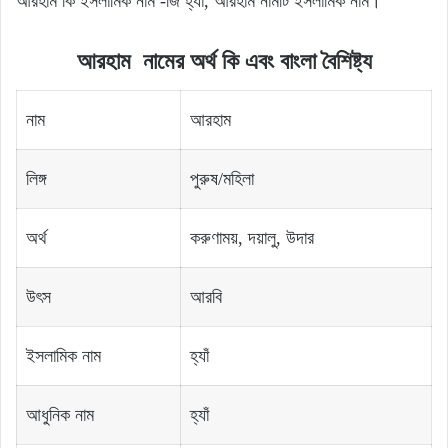
আরহাম কি ইসলামিক নাম -জি হ্যাঁ, আরহাম নামটি ইসলামিক নাম।
আরহাম
নামের
অর্থ
কি
এবং বাংলা বৈশিষ্ট্য
নাম
আরহাম
লিঙ্গ
পুরুষ/মহিলা
অর্থ
করুণাময়, দয়ালু, উদার
উৎস
আরবি
ইসলামিক নাম
হ্যাঁ
আধুনিক নাম
হ্যাঁ