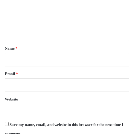
m
m
e
n
t
*
Name
*
Email
*
Website
Save my name, email, and website in this browser for the next time I
comment.