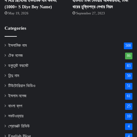
স দিয়ে ছেলেদের ইসলামিক নাম অর্থসহ
হাওলাত টাকা দেওয়ার অঙ্গিকারনামা, টাকা
(1000+ S Diye Boy Name)
ধারের চুক্তিপত্র লেখার নিয়ম
May 19, 2026
September 27, 2023
Categories
ইসলামিক নাম
508
টেক নলেজ
86
ডকুমেন্ট ফরমেট
83
হিন্দু নাম
59
টিউটোরিয়াল ভিডিও
51
ইসলাম নলেজ
61
বাংলা ব্লগ
25
সফটওয়্যার
10
প্রোডাক্ট রিভিউ
4
English Blog
4