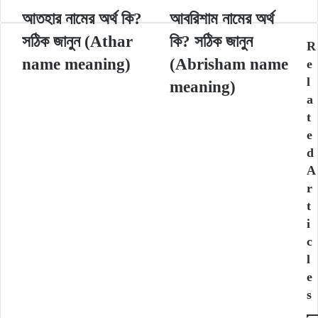
আতহার
আবরিশাম
আতহার নামের অর্থ কি?
আবরিশাম নামের অর্থ
নামের
নামের
সঠিক জানুন (Athar
কি? সঠিক জানুন
অর্থ
অর্থ
R
কি?
কি?
name meaning)
(Abrisham name
e
সঠিক
সঠিক
l
meaning)
জানুন
জানুন
a
(Athar
(Abrisham
t
name
name
e
meaning)
meaning)
d
A
r
t
i
c
l
e
s