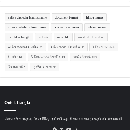
a diye cheleder islamic name
document format
hindu names
i diye cheleder islamic name
islamic boy names
islamic names
tech blog bangla
website
word file
word file download
আ দিয়ে ছেলেদের ইসলামিক নাম
ই দিয়ে ছেলেদের ইসলামিক নাম
ই দিয়ে ছেলেদের নাম
ইসলামিক জ্ঞান
উ দিয়ে ছেলেদের ইসলামিক নাম
ওয়ার্ড ফাইল ডাউনলোড
ফ্রি ওয়ার্ড ফাইল
মুসলিম ছেলেদের নাম
Quick Bangla
টেকনোলজি ও অন্যান্য বিষয়ক বিভিন্ন ক্যাটাগরি অনুযায়ী জানার ও জানানুর জন্যই এই ওয়েবসাইটটি।
Facebook
X
YouTube
Instagram