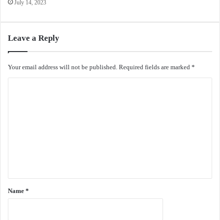
July 14, 2023
Leave a Reply
Your email address will not be published.
Required fields are marked
*
C
o
m
m
e
n
t
*
Name
*