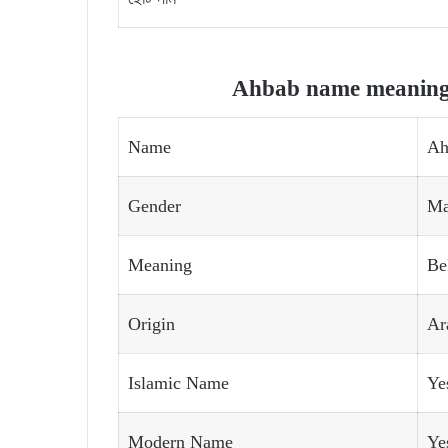
Ahbab name meaning a
Name
Ah
Gender
Ma
Meaning
Be
Origin
Ar
Islamic Name
Ye
Modern Name
Ye