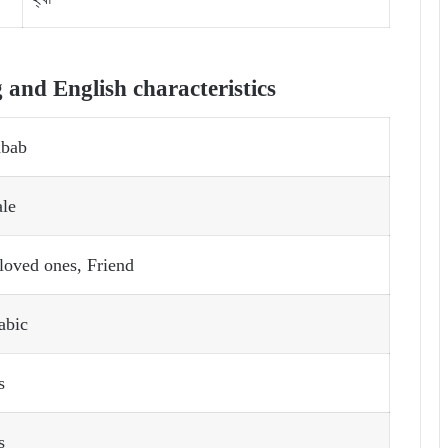
nd English characteristics
bab
le
loved ones, Friend
abic
s
s