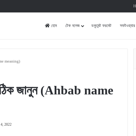
H
হোম
টেক নলেজ
ডকুমেন্ট ফরমেট
সফটওয়্যার
name meaning)
 সঠিক জানুন (Ahbab name
 4, 2022
rint