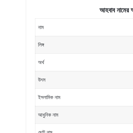
আহবাব
নামের
অ
নাম
লিঙ্গ
অর্থ
উৎস
ইসলামিক নাম
আধুনিক নাম
ছোট নাম