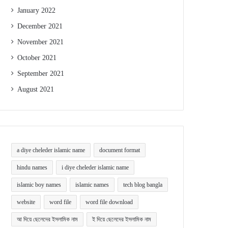
January 2022
December 2021
November 2021
October 2021
September 2021
August 2021
a diye cheleder islamic name
document format
hindu names
i diye cheleder islamic name
islamic boy names
islamic names
tech blog bangla
website
word file
word file download
আ দিয়ে ছেলেদের ইসলামিক নাম
ই দিয়ে ছেলেদের ইসলামিক নাম